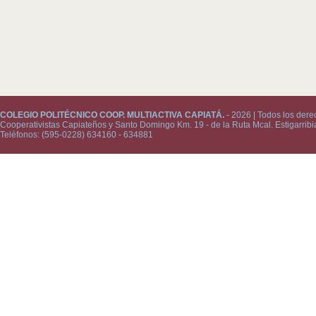
COLEGIO POLITÉCNICO COOP. MULTIACTIVA CAPIATÁ.
- 2026 | Todos los dere
Cooperativistas Capiateños y Santo Domingo Km. 19 - de la Ruta Mcal. Estigarribi
Teléfonos: (595-0228) 634160 - 634881