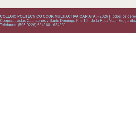
COLEGIO POLITÉCNICO COOP. MULTIACTIVA CAPIATÁ.
- 2026 | Todos los dere
Cooperativistas Capiateños y Santo Domingo Km. 19 - de la Ruta Mcal. Estigarribi
Teléfonos: (595-0228) 634160 - 634881